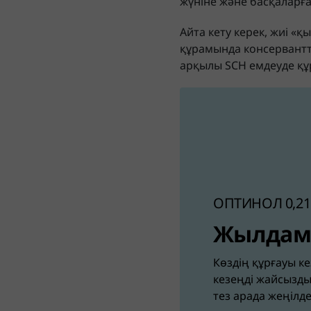
жүніне және басқаларға
Айта кету керек, жиі «
құрамында консервантта
арқылы SCH емдеуде құ
ОПТИНОЛ 0,2
Жылдам 
Көздің құрғауы ке
кезеңді жайсызд
тез арада жеңілд