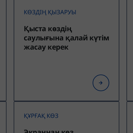
КӨЗДІҢ ҚЫЗАРУЫ
Қыста көздің
саулығына қалай күтім
жасау керек
ҚҰРҒАҚ КӨЗ
Экраннан көз