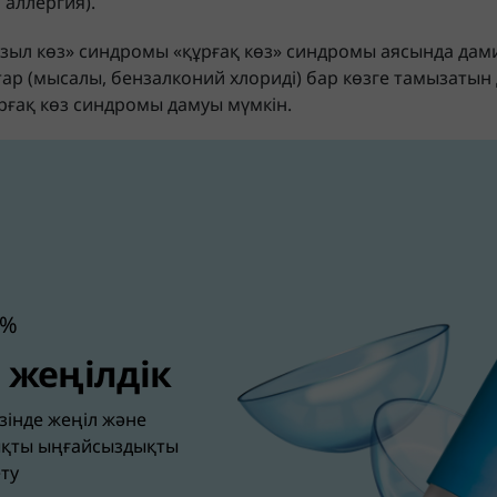
 аллергия).
қызыл көз» синдромы «құрғақ көз» синдромы аясында дами
р (мысалы, бензалконий хлориді) бар көзге тамызатын 
рғақ көз синдромы дамуы мүмкін.
1%
жеңілдік
зінде жеңіл және
ықты ыңғайсыздықты
ету