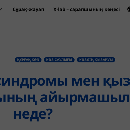
Сұрақ-жауап
X-lab – сарапшының кеңесі
Перейти к основному соде
ҚҰРҒАҚ КӨЗ
КӨЗ САУЛЫҒЫ
КӨЗДІҢ ҚЫЗАРУЫ
 синдромы мен қы
мының айырмашы
неде?