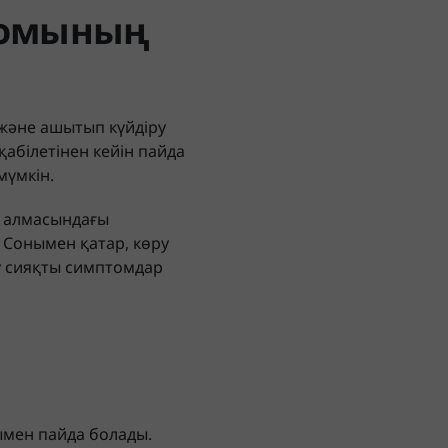
дромының
 және ашытып күйдіру
қабілетінен кейін пайда
мүмкін.
з алмасындағы
. Сонымен қатар, көру
ғу сияқты симптомдар
ымен пайда болады.