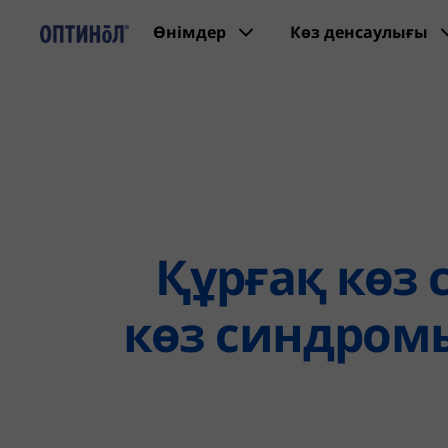
Өнімдер
Көз денсаулығы
Құрғақ көз
көз синдро