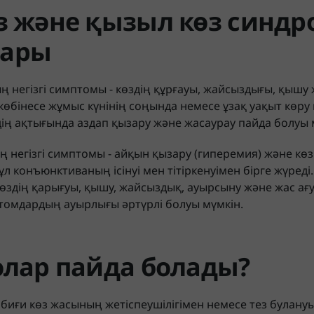
өз және қызыл көз син
дары
 негізгі симптомы - көздің құрғауы, жайсыздығы, қышу
 көбінесе жұмыс күнінің соңында немесе ұзақ уақыт көру 
дің ақтығында аздап қызару және жасаурау пайда болуы 
 негізгі симптомы - айқын қызару (гиперемия) және кө
л конъюнктиваның ісінуі мен тітіркенуімен бірге жүреді
, көздің қарығуы, қышу, жайсыздық, ауырсыну және жас а
птомдардың ауырлығы әртүрлі болуы мүмкін.
олар пайда болады?
биғи көз жасының жетіспеушілігімен немесе тез булану