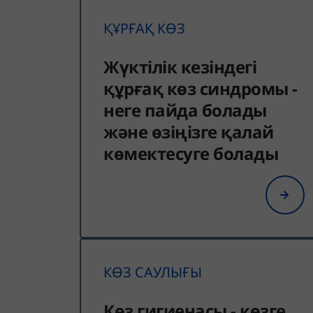
ҚҰРҒАҚ КӨЗ
Жүктілік кезіндегі
құрғақ көз синдромы -
неге пайда болады
және өзіңізге қалай
көмектесуге болады
КӨЗ САУЛЫҒЫ
Көз гигиенасы - көзге