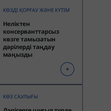
КӨЗДІ ҚОРҒАУ ЖӘНЕ КҮТІМ
Неліктен
консерванттарсыз
көзге тамызатын
дәрілерді таңдау
маңызды
КӨЗ САУЛЫҒЫ
Дәрігерге шұғыл түрде