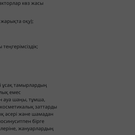
факторлар көз жасы
 жарықта оқу);
 теңгерімсіздік;
гі ұсақ тамырлардың
ялық емес
н ауа шаңы, тұмша,
е косметикалық заттарды
ық әсері және шамадан
носинуситпен бірге
елеріне, жануарлардың