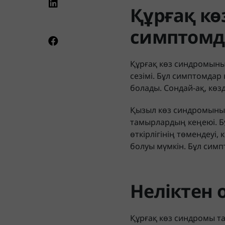
Құрғақ к
симптом
Құрғақ көз синдромының
сезімі. Бұл симптомдар
болады. Сондай-ақ, көз
Қызыл көз синдромының
тамырлардың кеңеюі. Бұ
өткірлігінің төмендеуі
болуы мүмкін. Бұл сим
Неліктен 
Құрғақ көз синдромы та