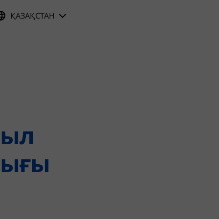
ҚАЗАҚСТАН
ржимому
зыл
лығы