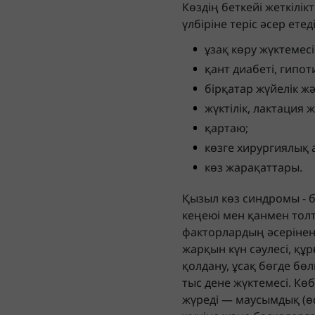
Көздің беткейі жеткілі
үлбіріне теріс әсер етед
ұзақ көру жүктемесі
қант диабеті, гипот
бірқатар жүйелік ж
жүктілік, лактация 
қартаю;
көзге хирургиялық 
көз жарақаттары.
Қызыл көз синдромы - 
кеңеюі мен қанмен толт
факторлардың әсерінен 
жарқын күн сәулесі, құ
қолдану, ұсақ бөгде б
тыс дене жүктемесі. Кө
жүреді — маусымдық (өс