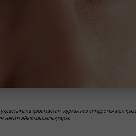
ұқсастығына қарамастан, құрғақ көз синдромы мен қызы
дың негізгі айырмашылықтары: