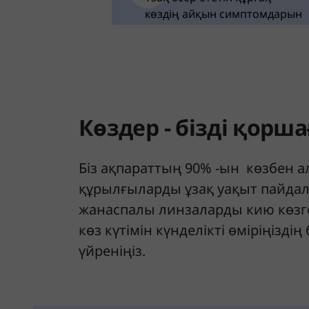
көздің айқын симптомдарын
тез жояды
Көздер - бізді қорш
Біз ақпараттың 90% -ын көзбен 
құрылғыларды ұзақ уақыт пайдал
жанаспалы линзаларды кию көзге
көз күтімін күнделікті өміріңізді
үйреніңіз.