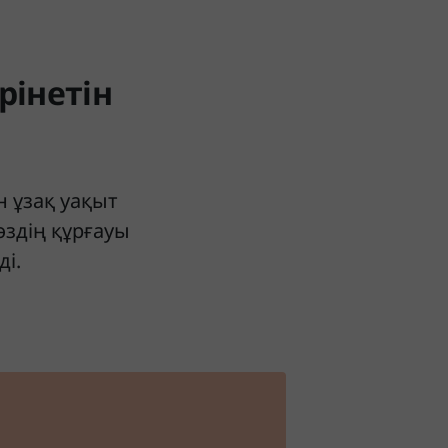
рінетін
 ұзақ уақыт
өздің құрғауы
і.