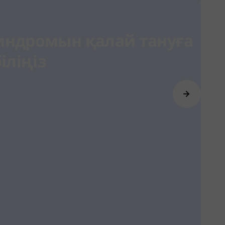
синдромын қалай тануға
іліңіз