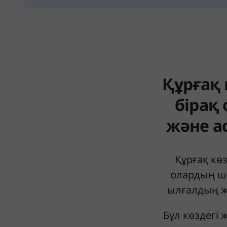
Құрғақ 
бірақ
және а
Құрғақ кө
олардың ша
ылғалдың же
Бұл көздегі