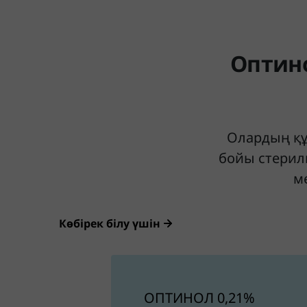
КӨЗ
ҚҰРҒАДЫ
Оптино
МА?
Оптинол қалай
Олардың құ
көмектесе алатынын
бойы стериль
біліңіз
м
Көбірек білу үшін
ОПТИНОЛ 0,21%