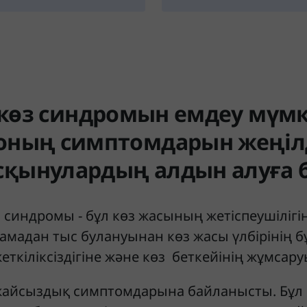
көз синдромын емдеу мүмк
 оның симптомдарын жеңіл
сқынулардың алдын алуға 
з синдромы - бұл көз жасының жетіспеушілігі
мадан тыс булануынан көз жасы үлбірінің б
ткіліксіздігіне және көз беткейінің жұмсару
 жайсыздық симптомдарына байланысты. Бұл