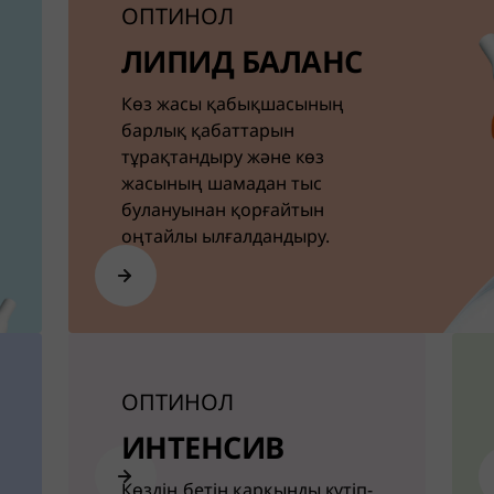
ОПТИНОЛ
ЛИПИД БАЛАНС
Көз жасы қабықшасының
барлық қабаттарын
тұрақтандыру және көз
жасының шамадан тыс
булануынан қорғайтын
оңтайлы ылғалдандыру.
ОПТИНОЛ
ИНТЕНСИВ
Көздің бетін қарқынды күтіп-