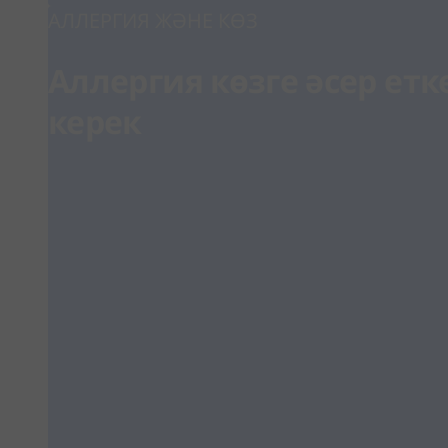
АЛЛЕРГИЯ ЖӘНЕ КӨЗ
Аллергия көзге әсер етке
керек