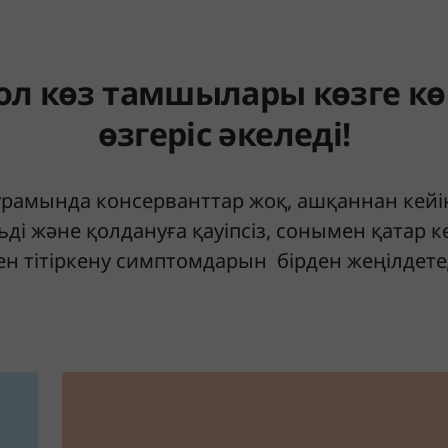
л көз тамшылары көзге кө
өзгеріс әкеледі!
рамында консерванттар жоқ, ашқаннан кейін
ді және қолдануға қауіпсіз, сонымен қатар к
ен тітіркену симптомдарын бірден жеңілдетед