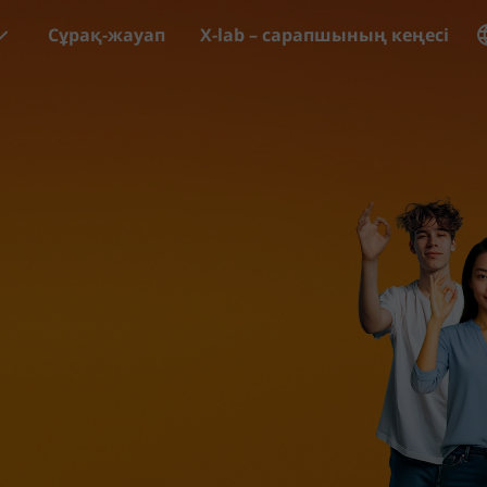
Сұрақ-жауап
X-lab – сарапшының кеңесі
Перейти к основному соде