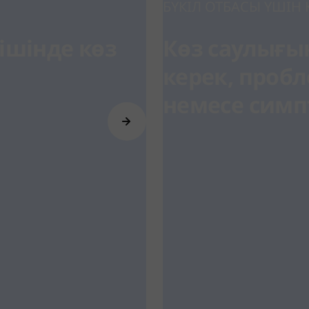
БҮКІЛ ОТБАСЫ ҮШІН 
ішінде көз
Көз саулығы
керек, проб
немесе симп