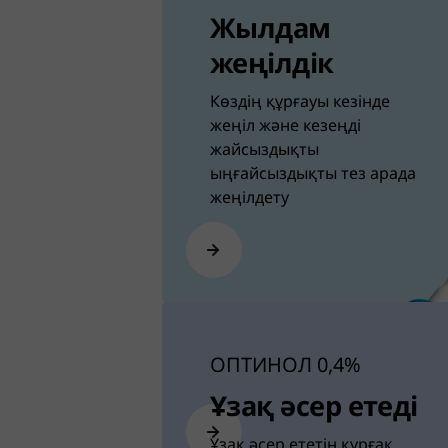
Жылдам
жеңілдік
Көздің құрғауы кезінде
жеңіл және кезеңді
жайсыздықты
ыңғайсыздықты тез арада
жеңілдету
ОПТИНОЛ 0,4%
Ұзақ әсер етеді
Ұзақ әсер ететін құрғақ