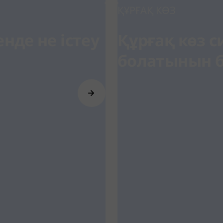
ҚҰРҒАҚ КӨЗ
нде не істеу
Құрғақ көз 
болатынын б