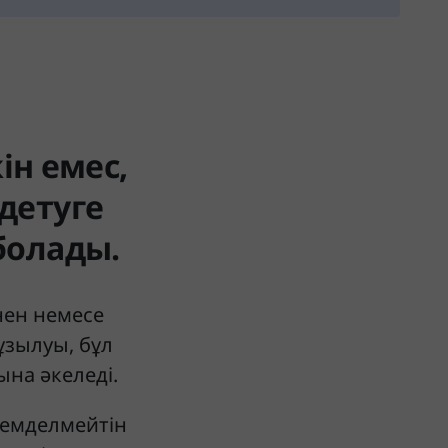
ін емес,
детуге
болады.
нен немесе
ұзылуы, бұл
ына әкеледі.
 емделмейтін