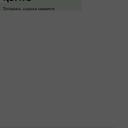
Тозаңға, шаңға немесе
жануарлардың жүніне
аллергиялық реакциядан
туындаған жайсыздықты тез
арада жеңілдету.