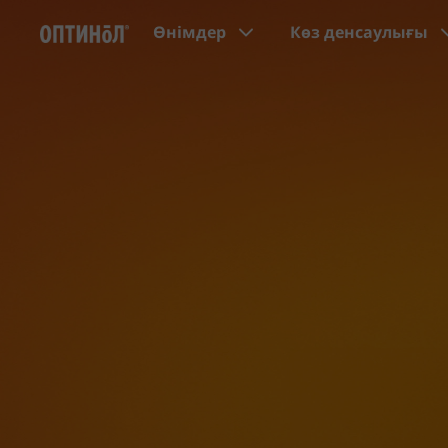
Өнімдер
Көз денсаулығы