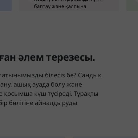
баптау және қалпына
келтіру
аған әлем терезесы.
алатынымызды білесіз бе? Сандық
ану, ашық ауада болу және
 қосымша күш түсіреді. Тұрақты
ң бір бөлігіне айналдыруды