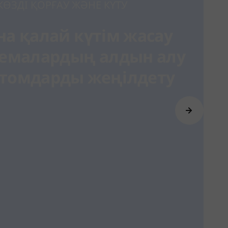
КӨЗДІ ҚОРҒАУ ЖӘНЕ КҮТУ
на қалай күтім жасау
лемалардың алдын алу
томдарды жеңілдету