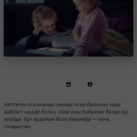
Көптеген ата-аналар сенімді: егер баланың көру
қабілеті нашар болса, олар оны байқаған болар еді.
Алайда, бұл әрдайым бола бермейді — міне,
сондықтан: