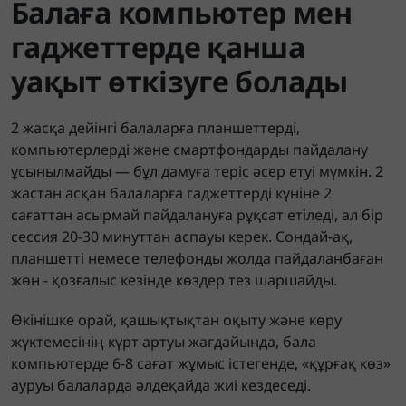
Балаға компьютер мен
гаджеттерде қанша
уақыт өткізуге болады
2 жасқа дейінгі балаларға планшеттерді,
компьютерлерді және смартфондарды пайдалану
ұсынылмайды — бұл дамуға теріс әсер етуі мүмкін. 2
жастан асқан балаларға гаджеттерді күніне 2
сағаттан асырмай пайдалануға рұқсат етіледі, ал бір
сессия 20-30 минуттан аспауы керек. Сондай-ақ,
планшетті немесе телефонды жолда пайдаланбаған
жөн - қозғалыс кезінде көздер тез шаршайды.
Өкінішке орай, қашықтықтан оқыту және көру
жүктемесінің күрт артуы жағдайында, бала
компьютерде 6-8 сағат жұмыс істегенде, «құрғақ көз»
ауруы балаларда әлдеқайда жиі кездеседі.