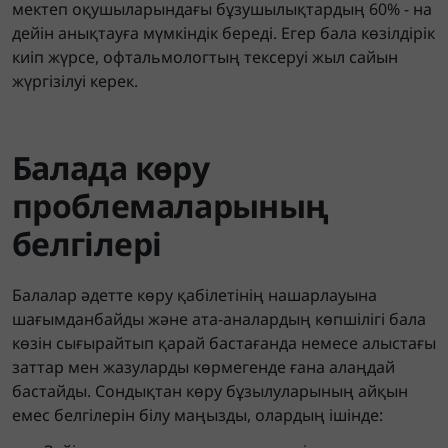
мектеп оқушыларындағы бұзушылықтардың 60% - на
дейін анықтауға мүмкіндік береді. Егер бала көзілдірік
киіп жүрсе, офтальмологтың тексеруі жыл сайын
жүргізілуі керек.
Балада көру
проблемаларының
белгілері
Балалар әдетте көру қабілетінің нашарлауына
шағымданбайды және ата-аналардың көпшілігі бала
көзін сығырайтып қарай бастағанда немесе алыстағы
заттар мен жазуларды көрмегенде ғана алаңдай
бастайды. Сондықтан көру бұзылуларының айқын
емес белгілерін білу маңызды, олардың ішінде: