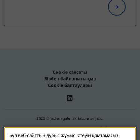
Cookie саясаты
Бізбен байланысыңыз
Cookie баптаулары
2025 © Jadran-galenski laboratorij d.d.
Оптинол – JGL отбасының бір бөлігі
Бұл веб-сайттың дұрыс жұмыс істеуін қамтамасыз