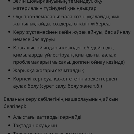
Зейін шоғырлануының төмендеуі, оқу
материалын түсінудегі қиындықтар
Оқу проблемалары: бала көзін уқалайды, жиі
жыпылықтайды, сөздерді өткізіп жібереді
Көру жүктемесінен кейін жүрек айнуы, бас айналу
немесе бас ауруы
Қозғалыс ойындары кезіндегі ебедейсіздік,
қимылдарды үйлестірудің қиындығы, дәлдік
проблемалары (мысалы, доппен ойнау кезінде)
Жарыққа жоғары сезімталдық
Көрнекі кернеуді қажет ететін әрекеттерден
аулақ болу (сурет салу, бояу және т.б.)
Баланың көру қабілетінің нашарлауының айқын
белгілері:
Алыстағы заттарды көрмейді
Тақтадан оқу қиын
Теледидарға тым жақын отырады