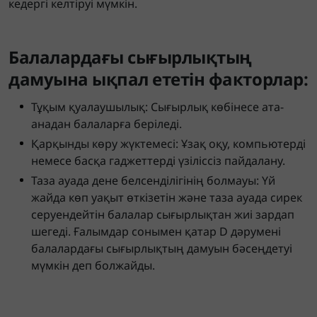
кедергі келтіруі мүмкін.
Балалардағы сығырлықтың
дамуына ықпал ететін факторлар:
Тұқым қуалаушылық: Сығырлық көбінесе ата-
анадан балаларға беріледі.
Қарқынды көру жүктемесі: Ұзақ оқу, компьютерді
немесе басқа гаджеттерді үзіліссіз пайдалану.
Таза ауада дене белсенділігінің болмауы: Үй
жайда көп уақыт өткізетін және таза ауада сирек
серуендейтін балалар сығырлықтан жиі зардап
шегеді. Ғалымдар сонымен қатар D дәрумені
балалардағы сығырлықтың дамуын бәсеңдетуі
мүмкін деп болжайды.