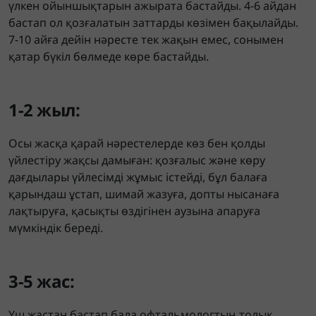
үлкен ойыншықтарын ажырата бастайды. 4-6 айдан
бастап ол қозғалатын заттарды көзімен бақылайды.
7-10 айға дейін нәресте тек жақын емес, сонымен
қатар бүкіл бөлмеде көре бастайды.
1-2 жыл:
Осы жасқа қарай нәрестелерде көз бен қолды
үйлестіру жақсы дамыған: қозғалыс және көру
дағдылары үйлесімді жұмыс істейді, бұл балаға
қарындаш ұстап, шимай жазуға, допты нысанаға
лақтыруға, қасықты өздігінен аузына апаруға
мүмкіндік береді.
3-5 жас:
Үш жастан бастап бала офтальмологтың толық