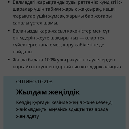
Бөлмедегі жарықтандыруды реттеңіз: күндізгі іс-
шаралар үшін табиғи жарық жақсырақ, кешкі
жарықтар үшін жұмсақ жарығы бар жоғары
сапалы үстел шамы.
Балаңызды қара-жасыл көкөністер мен сүт
өнімдерін жеуге шақырыңыз — олар тек
сүйектерге ғана емес, көру қабілетіне де
пайдалы.
Жазда балаға 100% ультракүлгін сәулелерден
қорғайтын күннен қорғайтын көзілдірік алыңыз.
ОПТИНОЛ 0,21%
Жылдам жеңілдік
Көздің құрғауы кезінде жеңіл және кезеңді
жайсыздықты ыңғайсыздықты тез арада
жеңілдету