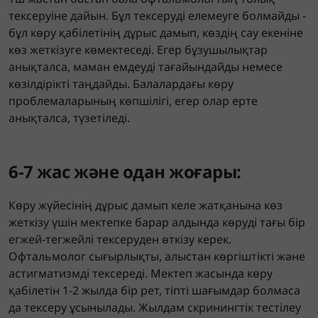
тексеруіне дайын. Бұл тексеруді елемеуге болмайды -
бұл көру қабілетінің дұрыс дамып, көздің сау екеніне
көз жеткізуге көмектеседі. Егер бұзушылықтар
анықталса, маман емдеуді тағайындайды немесе
көзілдірікті таңдайды. Балалардағы көру
проблемаларының көпшілігі, егер олар ерте
анықталса, түзетіледі.
6-7 жас және одан жоғары:
Көру жүйесінің дұрыс дамып келе жатқанына көз
жеткізу үшін мектепке барар алдында көруді тағы бір
егжей-тегжейлі тексеруден өткізу керек.
Офтальмолог сығырлықты, алыстан көргіштікті және
астигматизмді тексереді. Мектеп жасында көру
қабілетін 1-2 жылда бір рет, тіпті шағымдар болмаса
да тексеру ұсынылады. Жылдам скринингтік тестілеу