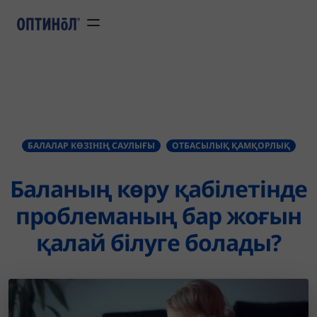
Перейти к основному соде
БАЛАЛАР КӨЗІНІҢ САУЛЫҒЫ
ОТБАСЫЛЫҚ ҚАМҚОРЛЫҚ
Баланың көру қабілетінде
проблеманың бар жоғын
қалай білуге болады?