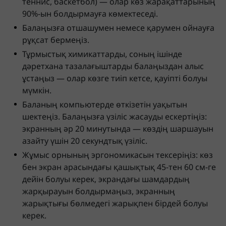
теннис, баскетбол) — олар көз жарақаттарының
90%-ын болдырмауға көмектеседі.
Балаңызға отшашумен немесе қарумен ойнауға
рұқсат бермеңіз.
Тұрмыстық химикаттарды, соның ішінде
дәретхана тазалағыштарды балаңыздан алыс
ұстаңыз — олар көзге тиіп кетсе, қауіпті болуы
мүмкін.
Баланың компьютерде өткізетін уақытын
шектеңіз. Балаңызға үзіліс жасауды ескертіңіз:
экранның әр 20 минутында — көздің шаршауын
азайту үшін 20 секундтық үзіліс.
Жұмыс орнының эргономикасын тексеріңіз: көз
бен экран арасындағы қашықтық 45-тен 60 см-ге
дейін болуы керек, экрандағы шамдардың
жарқырауын болдырмаңыз, экранның
жарықтығы бөлмедегі жарықпен бірдей болуы
керек.