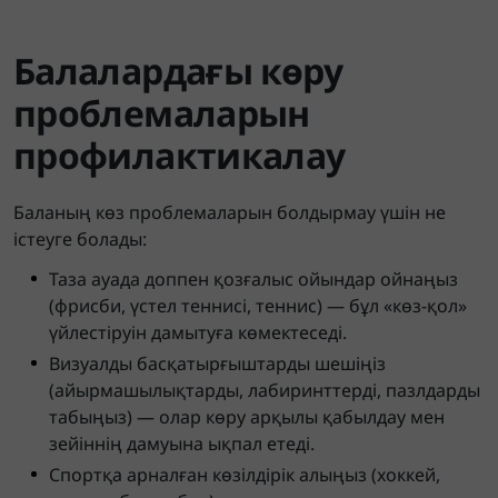
Балалардағы көру
проблемаларын
профилактикалау
Баланың көз проблемаларын болдырмау үшін не
істеуге болады:
Таза ауада доппен қозғалыс ойындар ойнаңыз
(фрисби, үстел теннисі, теннис) — бұл «көз-қол»
үйлестіруін дамытуға көмектеседі.
Визуалды басқатырғыштарды шешіңіз
(айырмашылықтарды, лабиринттерді, пазлдарды
табыңыз) — олар көру арқылы қабылдау мен
зейіннің дамуына ықпал етеді.
Спортқа арналған көзілдірік алыңыз (хоккей,