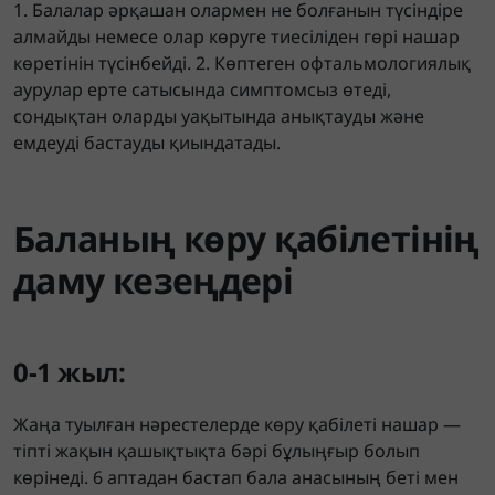
1. Балалар әрқашан олармен не болғанын түсіндіре
алмайды немесе олар көруге тиесіліден гөрі нашар
көретінін түсінбейді. 2. Көптеген офтальмологиялық
аурулар ерте сатысында симптомсыз өтеді,
сондықтан оларды уақытында анықтауды және
емдеуді бастауды қиындатады.
Баланың көру қабілетінің
даму кезеңдері
0-1 жыл:
Жаңа туылған нәрестелерде көру қабілеті нашар —
тіпті жақын қашықтықта бәрі бұлыңғыр болып
көрінеді. 6 аптадан бастап бала анасының беті мен