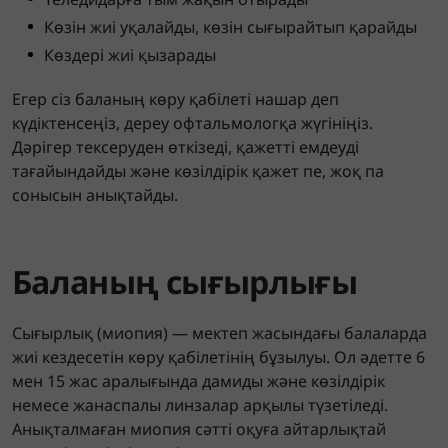
Көзін жиі уқалайды, көзін сығырайтып қарайды
Көздері жиі қызарады
Егер сіз баланың көру қабілеті нашар деп
күдіктенсеңіз, дереу офтальмологқа жүгініңіз.
Дәрігер тексеруден өткізеді, қажетті емдеуді
тағайындайды және көзілдірік қажет пе, жоқ па
сонысын анықтайды.
Баланың сығырлығы
Сығырлық (миопия) — мектеп жасындағы балаларда
жиі кездесетін көру қабілетінің бұзылуы. Ол әдетте 6
мен 15 жас аралығында дамиды және көзілдірік
немесе жанаспалы линзалар арқылы түзетіледі.
Анықталмаған миопия сәтті оқуға айтарлықтай