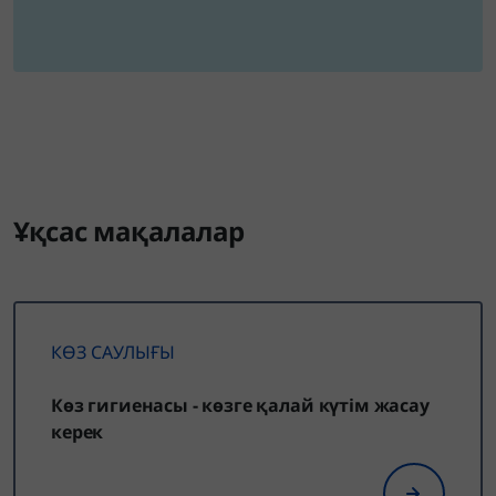
Ұқсас мақалалар
КӨЗ САУЛЫҒЫ
Көз гигиенасы - көзге қалай күтім жасау
керек