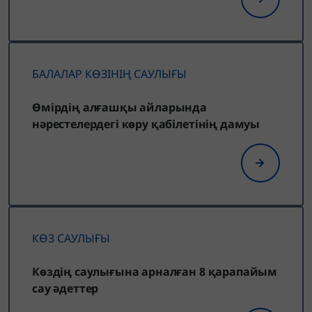
БАЛАЛАР КӨЗІНІҢ САУЛЫҒЫ
Өмірдің алғашқы айларында
нәрестелердегі көру қабілетінің дамуы
КӨЗ САУЛЫҒЫ
Көздің саулығына арналған 8 қарапайым
сау әдеттер