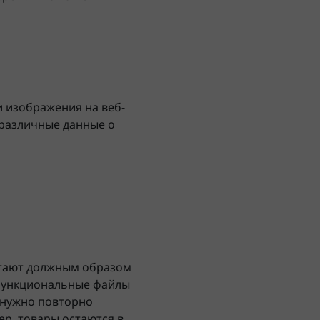
и изображения на веб-
 различные данные о
отают должным образом
 функциональные файлы
е нужно повторно
ер, товары остаются в