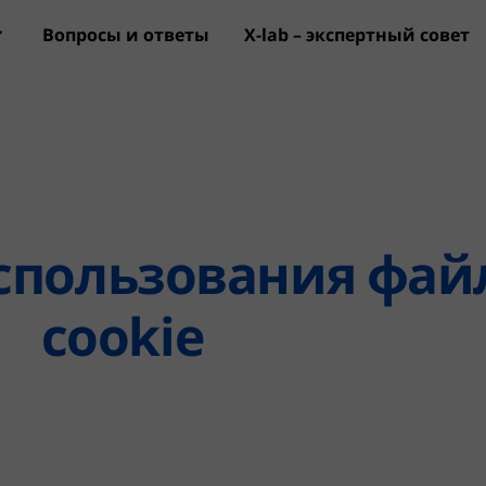
Вопросы и ответы
X-lab – экспертный совет
Перейти к основному соде
спользования фай
cookie