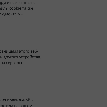
другие связанные с
айлы cookie также
окументе мы
раницами этого веб-
 другого устройства.
 на серверы
ения правильной и
ере или на вашем