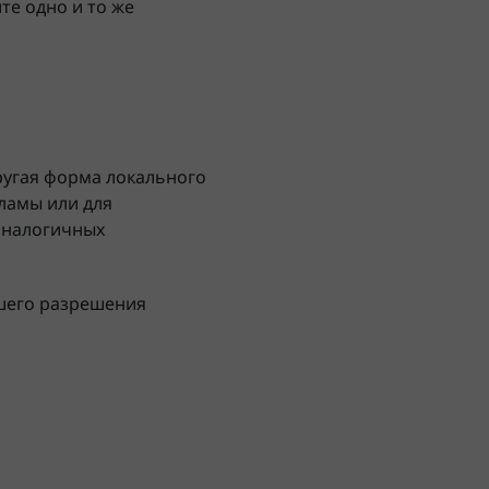
те одно и то же
ругая форма локального
ламы или для
 аналогичных
ашего разрешения