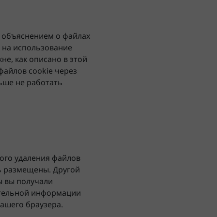
с объяснением о файлах
е на использование
е, как описано в этой
файлов cookie через
льше не работать
ного удаления файлов
ть размещены. Другой
ы вы получали
ительной информации
вашего браузера.