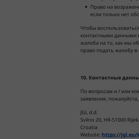
Право на возражен
если только нет об
Чтобы воспользоваться
контактными данными в 
жалоба на то, как мы о
право подать жалобу в 
10. Контактные данн
По вопросам и / или к
заявления, пожалуйста,
JGL d.d.
Svilno 20, HR-51000 Rijek
Croatia
Website:
https://jgl.eu/