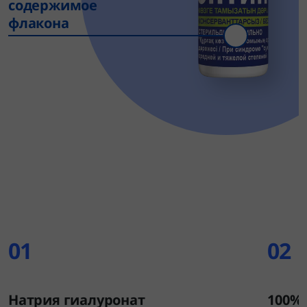
содержимое
флакона
01
02
Натрия гиалуронат
100% 