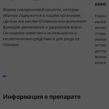
конс
Форма гиалуроновой кислоты, которая
обычно содержится в нашем организме,
Глазны
где (как и в каплях Оптинол) она выполняет
консер
функцию увлажнения и удержания влаги.
исполь
Он широко известен и используется в
открыт
косметических средствах и для ухода за
иннова
глазами.
остают
доступ
возник
консер
Информация о препарате